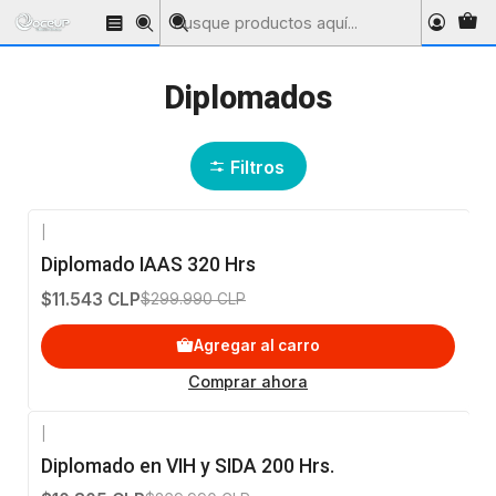
Inicio
Diplomados
Diplomados
Filtros
|
-96%
OFF
Diplomado IAAS 320 Hrs
$11.543 CLP
$299.990 CLP
Agregar al carro
Comprar ahora
|
-96%
OFF
Diplomado en VIH y SIDA 200 Hrs.