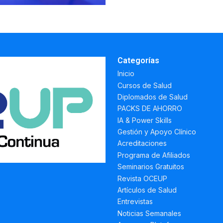
Categorías
Inicio
Cursos de Salud
Diplomados de Salud
PACKS DE AHORRO
IA & Power Skills
Gestión y Apoyo Clínico
Acreditaciones
Programa de Afiliados
Seminarios Gratuitos
Revista OCEUP
Artículos de Salud
Entrevistas
Noticias Semanales