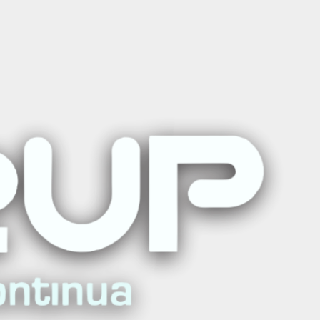
anzada con Aplicación
ar al carro
Comprar ahora
ritos
iones
Curso
AQUÍ