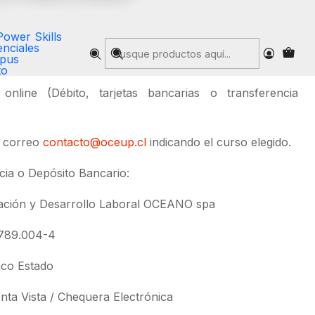
Power Skills
nciales
pus
 Inscripción haciendo click
Aquí
.
to
online (Débito, tarjetas bancarias o transferencia
l correo
contacto@oceup.cl
indicando el curso elegido.
ia o Depósito Bancario:
ación y Desarrollo Laboral OCEANO spa
004-4
Estado
 / Chequera Electrónica