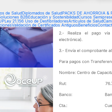
Inicio:
Inmediato
¿Cómo te inscribes?
os de Salud
Diplomados de Salud
PACKS DE AHORRO
IA & 
Soluciones B2B
Educación y Sostenibilidad
Cursos Semiprese
EUP
Ley 21.156 Uso de Desfibriladores
Artículos de Salud
Cam
1.- Revisa como realizar tu
aciones
Validación de Certificados Antiguos
Beneficios
Contac
2.- Realiza el pago vía 
electrónica).
3.- Envía el comprobante a
Para pagos con Transferenc
Nombre: Centro de Capacit
Rut: 76.789.
Banco: Banco 
Cta.: Cuenta Vista