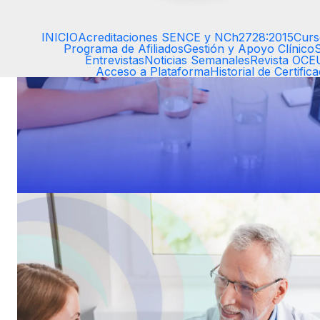
INICIO
Acreditaciones SENCE y NCh2728:2015
Curs
Programa de Afiliados
Gestión y Apoyo Clínico
Entrevistas
Noticias Semanales
Revista OC
Acceso a Plataforma
Historial de Certific