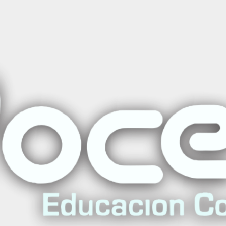
nica
|
Gestión Av
Clínica
Agreg
Cantidad
Agregar a la lista de favo
Mostrar stock de ubicac
DESCRIPCIÓN
Descarga el Programa del 