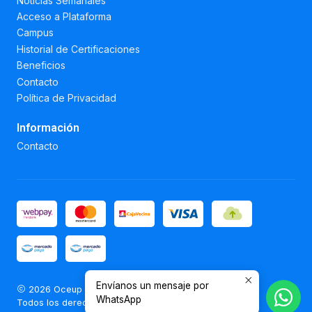
Noticias Semanales
Acceso a Plataforma
Campus
Historial de Certificaciones
Beneficios
Contacto
Política de Privacidad
Información
Contacto
Envíanos un mensaje por
2026 Oceup Educación Continua.
WhatsApp
Todos los derechos reservados