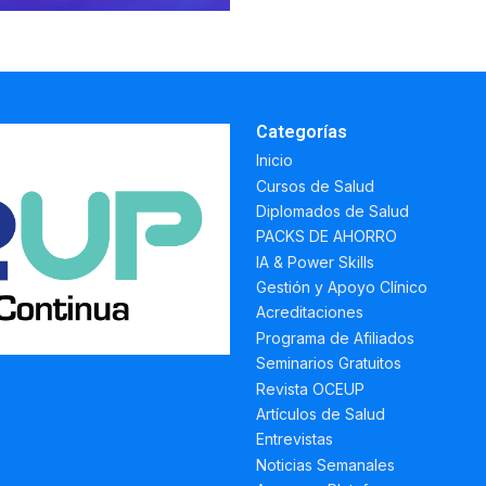
Categorías
Inicio
Cursos de Salud
Diplomados de Salud
PACKS DE AHORRO
IA & Power Skills
Gestión y Apoyo Clínico
Acreditaciones
Programa de Afiliados
Seminarios Gratuitos
Revista OCEUP
Artículos de Salud
Entrevistas
Noticias Semanales