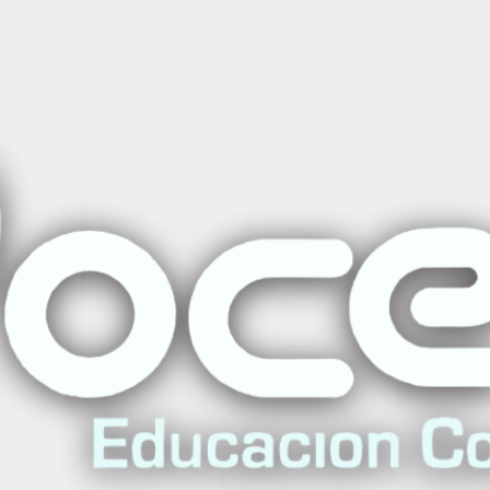
PALS)
|
Soporte Vit
(PALS)
Agreg
Cantidad
Agregar a la lista de favo
Mostrar stock de ubicac
DESCRIPCIÓN
Descarga el Programa del 