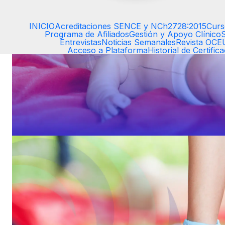
INICIO
Acreditaciones SENCE y NCh2728:2015
Curs
Programa de Afiliados
Gestión y Apoyo Clínico
Entrevistas
Noticias Semanales
Revista OC
Acceso a Plataforma
Historial de Certific