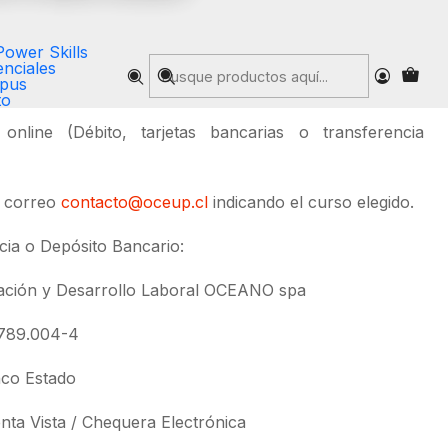
Power Skills
nciales
pus
 Inscripción haciendo click
Aquí
.
to
online (Débito, tarjetas bancarias o transferencia
l correo
contacto@oceup.cl
indicando el curso elegido.
ia o Depósito Bancario:
ación y Desarrollo Laboral OCEANO spa
004-4
Estado
 / Chequera Electrónica