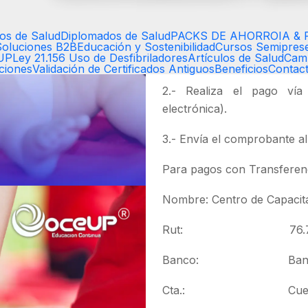
Inicio:
Inicio Inmediato
¿Cómo te inscribes?
os de Salud
Diplomados de Salud
PACKS DE AHORRO
IA & 
Soluciones B2B
Educación y Sostenibilidad
Cursos Semiprese
EUP
Ley 21.156 Uso de Desfibriladores
Artículos de Salud
Cam
1.- Revisa como realizar tu
aciones
Validación de Certificados Antiguos
Beneficios
Contac
2.- Realiza el pago vía 
electrónica).
3.- Envía el comprobante a
Para pagos con Transferenc
Nombre: Centro de Capacit
Rut: 76.789.
Banco: Banco 
Cta.: Cuenta Vista