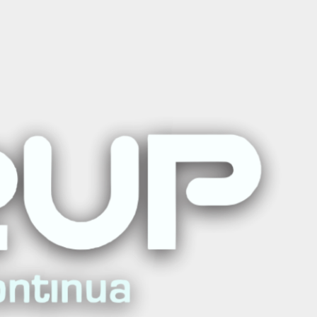
al Avanzado Pediátrico
ar al carro
Comprar ahora
ritos
iones
Curso
AQUÍ