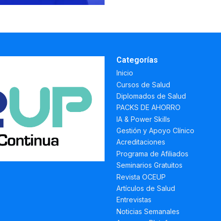
Categorías
Inicio
Cursos de Salud
Diplomados de Salud
PACKS DE AHORRO
IA & Power Skills
Gestión y Apoyo Clínico
Acreditaciones
Programa de Afiliados
Seminarios Gratuitos
Revista OCEUP
Artículos de Salud
Entrevistas
Noticias Semanales