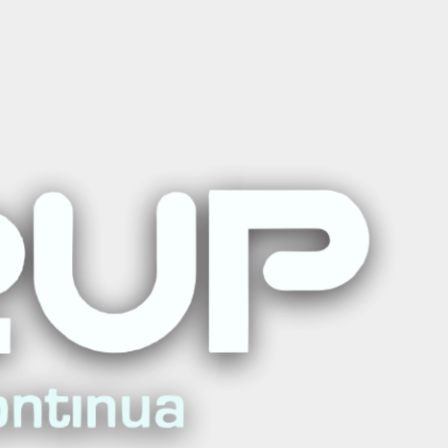
n Gestión del Cuidado
ría
ar al carro
Comprar ahora
ritos
iones
plomado haciendo
Click AQUÍ
: