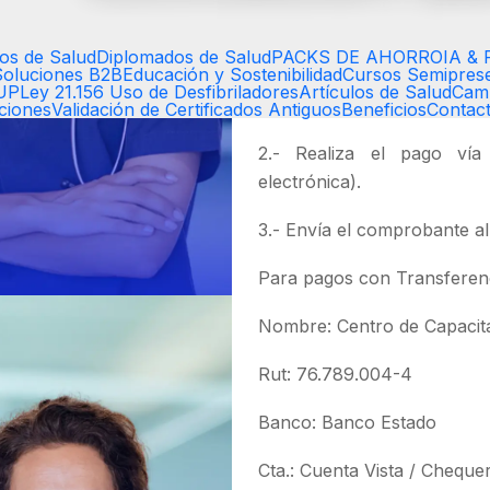
Inicio:
Inmediato
¿Cómo te inscribes?
os de Salud
Diplomados de Salud
PACKS DE AHORRO
IA & 
Soluciones B2B
Educación y Sostenibilidad
Cursos Semiprese
EUP
Ley 21.156 Uso de Desfibriladores
Artículos de Salud
Cam
1.- Revisa como realizar tu
aciones
Validación de Certificados Antiguos
Beneficios
Contac
2.- Realiza el pago vía 
electrónica).
3.- Envía el comprobante a
Para pagos con Transferenc
Nombre: Centro de Capacit
Rut: 76.789.004-4
Banco: Banco Estado
Cta.: Cuenta Vista / Cheque