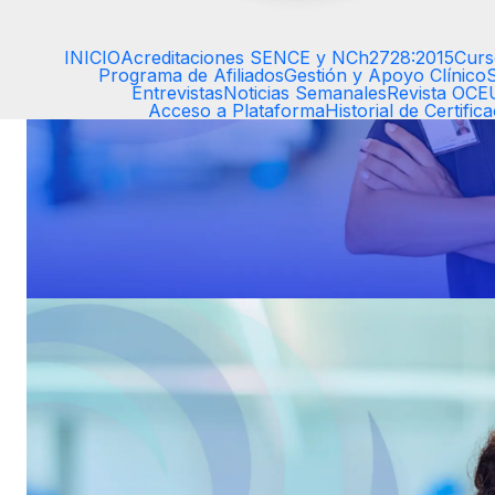
INICIO
Acreditaciones SENCE y NCh2728:2015
Curs
Programa de Afiliados
Gestión y Apoyo Clínico
Entrevistas
Noticias Semanales
Revista OC
Acceso a Plataforma
Historial de Certific