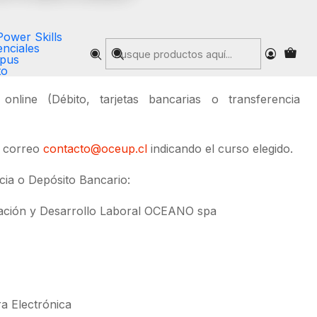
Power Skills
nciales
pus
 Inscripción haciendo click
Aquí
to
online (Débito, tarjetas bancarias o transferencia
l correo
contacto@oceup.cl
indicando el curso elegido.
ia o Depósito Bancario:
ación y Desarrollo Laboral OCEANO spa
ra Electrónica