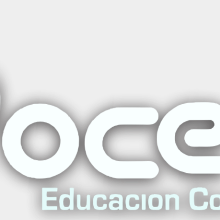
ón del Cuidado de Enfermería
|
Diplomado e
de Enferme
Agreg
Cantidad
Agregar a la lista de favo
Mostrar stock de ubicac
DESCRIPCIÓN
Revisa el Programa del Di