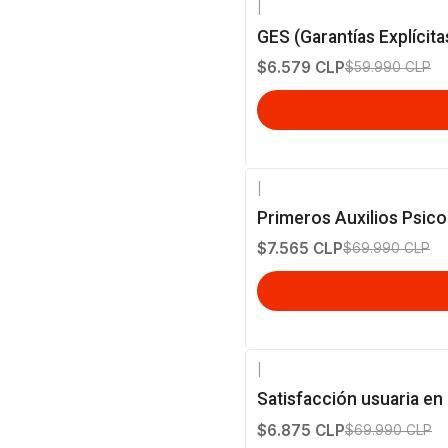
|
-89%
OFF
GES (Garantías Explícita
$6.579 CLP
$59.990 CLP
|
-89%
OFF
Primeros Auxilios Psico
$7.565 CLP
$69.990 CLP
|
-90%
OFF
Satisfacción usuaria en 
$6.875 CLP
$69.990 CLP