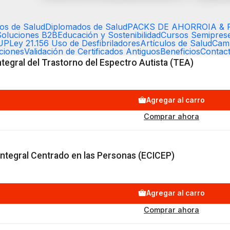
Agregar al carro
Comprar ahora
os de Salud
Diplomados de Salud
PACKS DE AHORRO
IA & 
Soluciones B2B
Educación y Sostenibilidad
Cursos Semiprese
EUP
Ley 21.156 Uso de Desfibriladores
Artículos de Salud
Cam
aciones
Validación de Certificados Antiguos
Beneficios
Contac
ntegral del Trastorno del Espectro Autista (TEA)
Agregar al carro
Comprar ahora
Integral Centrado en las Personas (ECICEP)
Agregar al carro
Comprar ahora