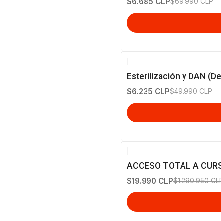
$6.685 CLP
$69.990 CLP
|
-88%
OFF
Esterilización y DAN (De
$6.235 CLP
$49.990 CLP
|
-98%
OFF
ACCESO TOTAL A CURS
$19.990 CLP
$1.290.950 CL