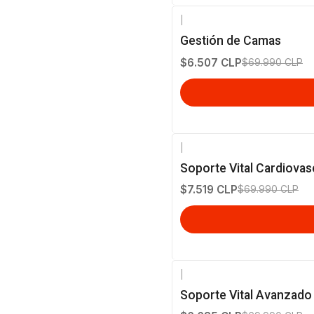
|
-91%
OFF
Gestión de Camas
$6.507 CLP
$69.990 CLP
|
-89%
OFF
Soporte Vital Cardiova
$7.519 CLP
$69.990 CLP
|
-90%
OFF
Soporte Vital Avanzado