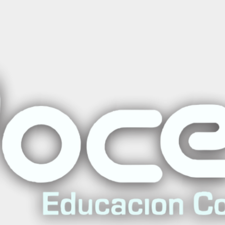
Cursos de Salud
Reanimación Neonatal (NALS)
Agregar al carro
Comprar ahora
nas en Centros de Vacunación