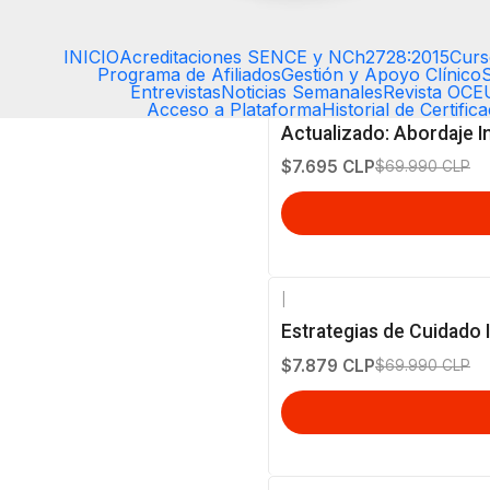
INICIO
Acreditaciones SENCE y NCh2728:2015
Curs
Programa de Afiliados
Gestión y Apoyo Clínico
Entrevistas
Noticias Semanales
Revista OC
|
Acceso a Plataforma
Historial de Certific
-89%
OFF
Actualizado: Abordaje I
$7.695 CLP
$69.990 CLP
|
-89%
OFF
Estrategias de Cuidado 
$7.879 CLP
$69.990 CLP