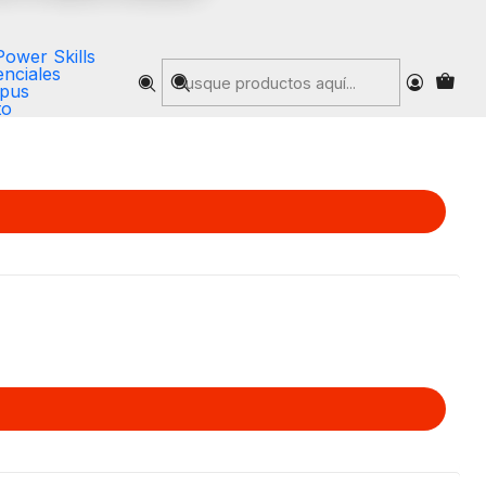
Power Skills
nciales
pus
to