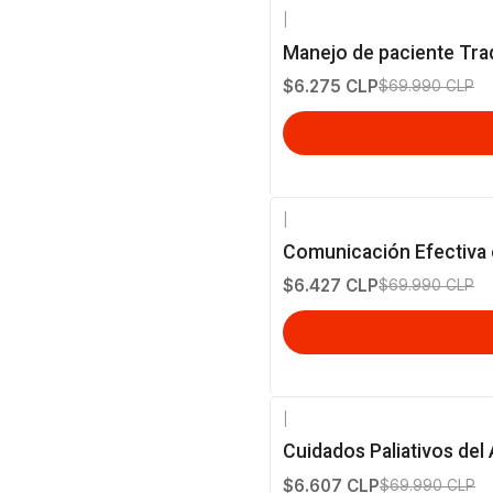
|
-91%
OFF
Manejo de paciente Tra
$6.275 CLP
$69.990 CLP
|
-91%
OFF
Comunicación Efectiva 
$6.427 CLP
$69.990 CLP
|
-91%
OFF
Cuidados Paliativos del
$6.607 CLP
$69.990 CLP