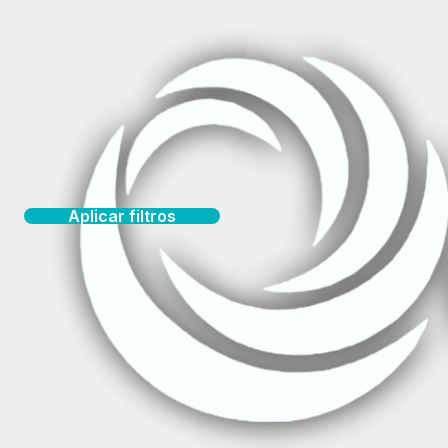
Inicio
Cursos de Salud
Filtrar Productos
|
-88%
OFF
1-30 de 38 productos
Actualizado: Curso de 
Aplicar filtros
$8.965 CLP
$77.890 CLP
ORDENAR POR
CATEGORÍAS
|
PACKS DE AHORRO
-89%
OFF
Manejo Clínico de Vacu
$7.357 CLP
$69.990 CLP
FILTRAR POR PRECIO